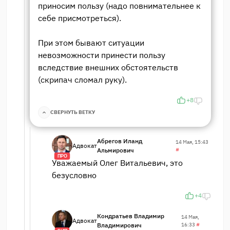
приносим пользу (надо повнимательнее к
себе присмотреться).
При этом бывают ситуации
невозможности принести пользу
вследствие внешних обстоятельств
(скрипач сломал руку).
+8
СВЕРНУТЬ ВЕТКУ
Абрегов Иланд
14 Мая, 15:43
Адвокат
Альмирович
#
ПРО
Уважаемый Олег Витальевич, это
безусловно
+4
Кондратьев Владимир
14 Мая,
Адвокат
Владимирович
16:33
#