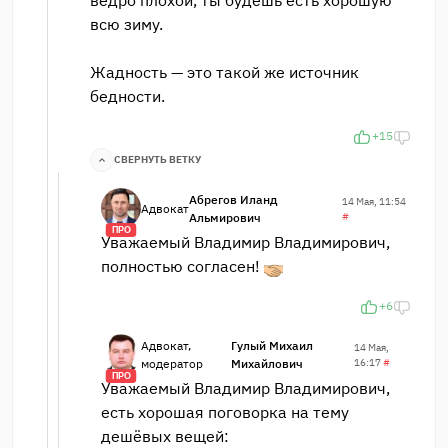
всю зиму.
Жадность — это такой же источник
бедности.
+15
СВЕРНУТЬ ВЕТКУ
Абрегов Иланд
14 Мая, 11:54
Адвокат
Альмирович
#
ПРО
Уважаемый Владимир Владимирович,
полностью согласен!
+6
Адвокат,
Гулый Михаил
14 Мая,
модератор
Михайлович
16:17
#
ПРО
Уважаемый Владимир Владимирович,
есть хорошая поговорка на тему
дешёвых вещей: